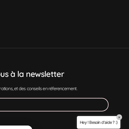
Popino Studio
PopiBot IA
Salut !
Dites moi ce que je peux faire pour vous ?
ous à la newsletter
irations, et des conseils en réferencement.
Hey, c'est qui Popino Studio ?
×
Vous pouvez me dire vos offres et tarifs ?
Hey ! Besoin d'aide ? :)