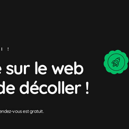
I !
 sur le web
de décoller !
rendez-vous est gratuit.