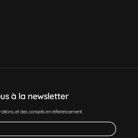
Popino Studio
PopiBot IA
Salut !
Dites moi ce que je peux faire pour vous ?
ous à la newsletter
irations, et des conseils en réferencement.
Hey, c'est qui Popino Studio ?