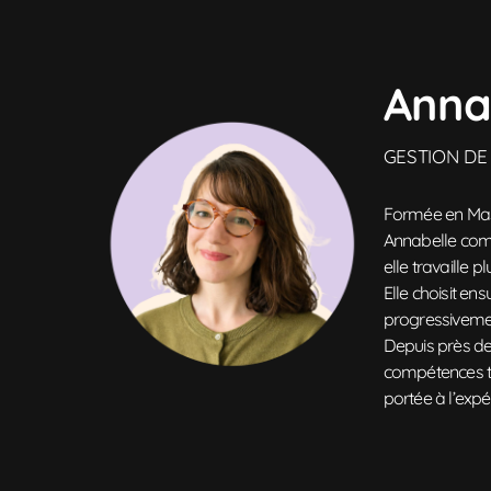
Anna
GESTION DE
Formée en Mast
Annabelle comm
elle travaille 
Elle choisit en
progressivemen
Depuis près de 
compétences tec
portée à l’expér