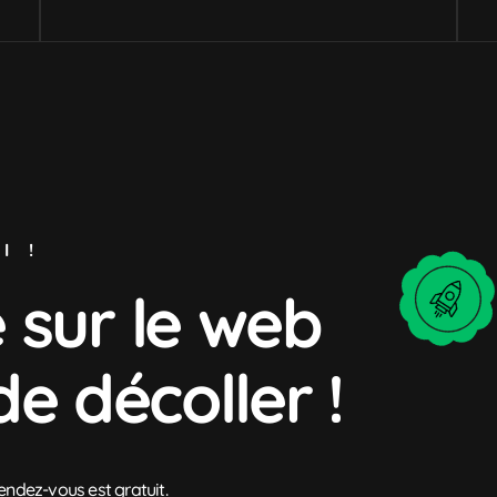
I !
 sur le web
de décoller !
rendez-vous est gratuit.