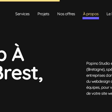
Services
Projets
Nos offres
À propos
Le 
b À
rest,
Popino Studio 
(Bretagne), sp
entreprises dan
du webdesign a
équipes, pour v
de votre site w